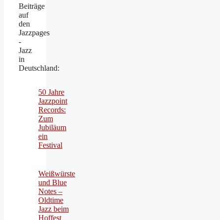
Beiträge
auf
den
Jazzpages
-
Jazz
in
Deutschland:
50 Jahre
Jazzpoint
Records:
Zum
Jubiläum
ein
Festival
Weißwürste
und Blue
Notes –
Oldtime
Jazz beim
Hoffest