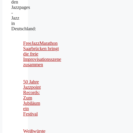
den
Jazzpages
-
Jazz
in
Deutschland:
FreeJazzMarathon
Saarbrücken bringt
die freie
Improvisationsszene
zusammen
50 Jahre
Jazzpoint
Records:
Zum
Jubiläum
ein
Festival
Weißwürste