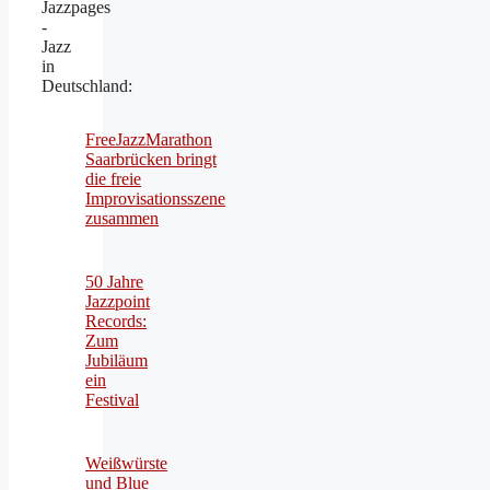
Jazzpages
-
Jazz
in
Deutschland:
FreeJazzMarathon
Saarbrücken bringt
die freie
Improvisationsszene
zusammen
50 Jahre
Jazzpoint
Records:
Zum
Jubiläum
ein
Festival
Weißwürste
und Blue