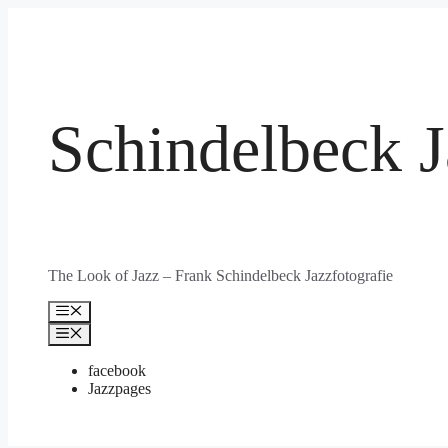
Zum
Inhalt
springen
Schindelbeck J
The Look of Jazz – Frank Schindelbeck Jazzfotografie
Menü
Menü
facebook
Jazzpages