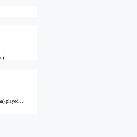
m)
nna) played …