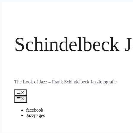
Zum
Inhalt
springen
Schindelbeck J
The Look of Jazz – Frank Schindelbeck Jazzfotografie
Menü
Menü
facebook
Jazzpages