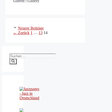
Galerie / Gallery
Neuere Beiträge
Seite
Seite
Seite
←
Zurück
1
…
13
14
Suchen
nach: