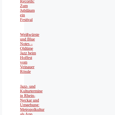
Records:
Zum
Jubiläum
ein
Festival
Weißwürste
und Blue
Notes –
Oldtime
Jazz beim
Hoffest
vom
Veinauer
Rössle
Jazz- und
Kulturtermine
in Rhein-
Neckar und
Umgebung:
Metropolkultur
als App