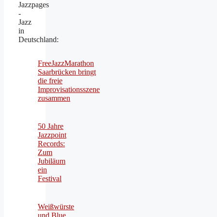
Jazzpages
-
Jazz
in
Deutschland:
FreeJazzMarathon
Saarbrücken bringt
die freie
Improvisationsszene
zusammen
50 Jahre
Jazzpoint
Records:
Zum
Jubiläum
ein
Festival
Weißwürste
und Blue