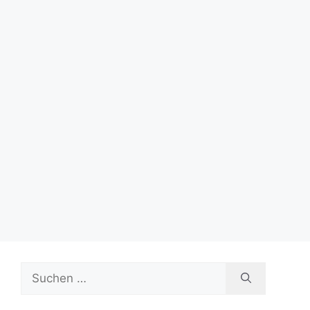
Die Kora-Spielerin und Sängerin Sona Jobarteh
eröffnete mit ihrer Band das Enjoy Jazz Festival
2022. Die aus Gambia stammende Sängerin
lebt in London und …
Galerie / Gallery
Suchen
nach: