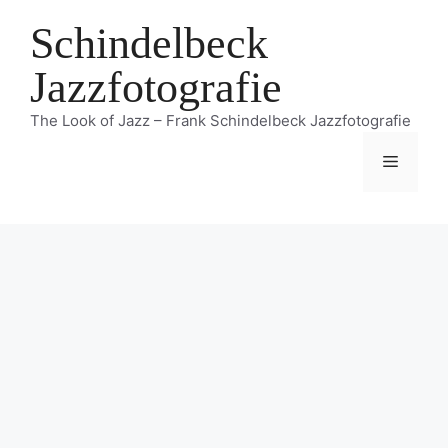
Zum
Schindelbeck
Inhalt
springen
Jazzfotografie
The Look of Jazz – Frank Schindelbeck Jazzfotografie
Menü
Angel Bat Dawid bei Enjoy Jazz 2022
5. Oktober 2022
von
Frank Schindelbeck