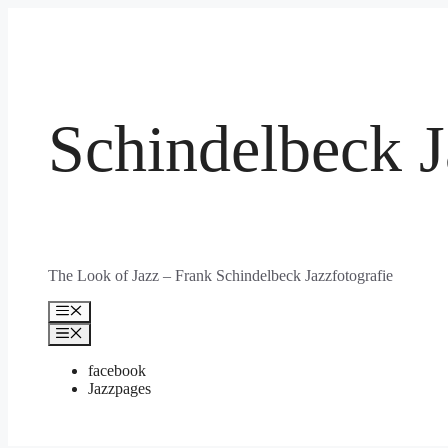
Zum
Inhalt
springen
Schindelbeck J
The Look of Jazz – Frank Schindelbeck Jazzfotografie
Menü
Menü
facebook
Jazzpages