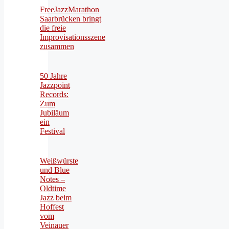
FreeJazzMarathon
Saarbrücken bringt
die freie
Improvisationsszene
zusammen
50 Jahre
Jazzpoint
Records:
Zum
Jubiläum
ein
Festival
Weißwürste
und Blue
Notes –
Oldtime
Jazz beim
Hoffest
vom
Veinauer