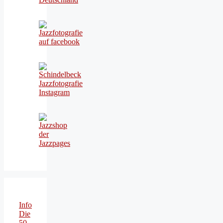
Info
Die
50