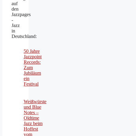
auf
den
Jazzpages
-
Jazz
in
Deutschland:
50 Jahre
Jazzpoint
Records:
Zum
Jubiläum
ein
Festival
Weißwürste
und Blue
Notes –
Oldtime
Jazz beim
Hoffest
vom