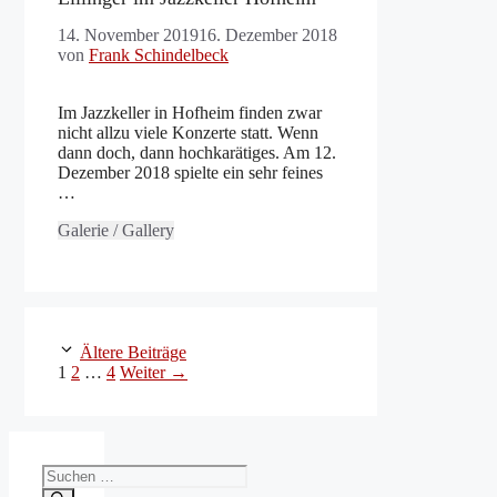
14. November 2019
16. Dezember 2018
von
Frank Schindelbeck
Im Jazzkeller in Hofheim finden zwar
nicht allzu viele Konzerte statt. Wenn
dann doch, dann hochkarätiges. Am 12.
Dezember 2018 spielte ein sehr feines
…
Galerie / Gallery
Ältere Beiträge
Seite
Seite
Seite
1
2
…
4
Weiter
→
Suchen
nach: