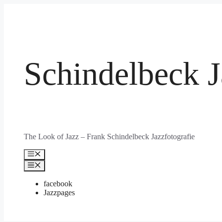
Zum
Inhalt
springen
Schindelbeck J
The Look of Jazz – Frank Schindelbeck Jazzfotografie
Menü
Menü
facebook
Jazzpages