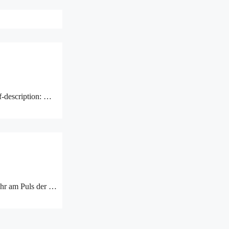
f-description: …
 Ohr am Puls der …