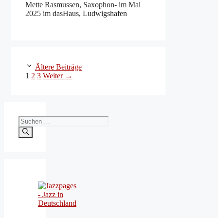
Mette Rasmussen, Saxophon- im Mai
2025 im dasHaus, Ludwigshafen
Ältere Beiträge
Seite
Seite
Seite
1
2
3
Weiter
→
Suchen
nach: