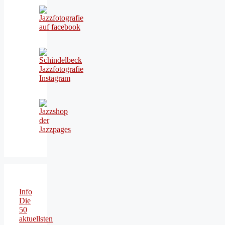
Info
Die
50
aktuellsten