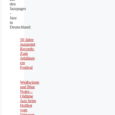
den
Jazzpages
-
Jazz
in
Deutschland:
50 Jahre
Jazzpoint
Records:
Zum
Jubiläum
ein
Festival
Weißwürste
und Blue
Notes –
Oldtime
Jazz beim
Hoffest
vom
Veinauer