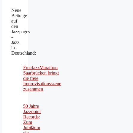
Neue
Beiträge
auf
den
Jazzpages
-
Jazz
in
Deutschland:
FreeJazzMarathon
Saarbrücken bringt
die freie
Improvisationsszene
zusammen
50 Jahre
Jazzpoint
Records:
Zum
Jubiläum
ein